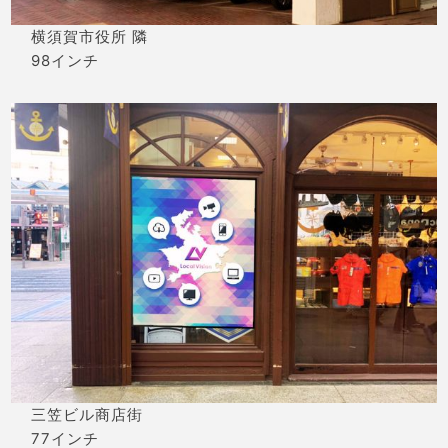
横須賀市役所 隣
98インチ
三笠ビル商店街
77インチ