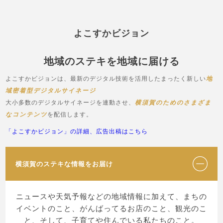
本イベントでは、横須賀土産であるよこすか海軍レトルトカレーのC
レトルトカレーの試食を行っていただきますが、アレルギー等に関し
レトルトカレーやレトルトご飯を湯せんするために熱湯を使用します
なお、飲食物を扱うため、エプロン、三角巾、マスクをご持参くださ
よこすかビジョン
●撮影やライブ配信、成果物の利用に関して

当日は主催、および本イベントに関する関係者、メディアによる撮影
地域のステキを地域に届ける
ライブ配信はどなたでもご覧いただける予定です。

ぜひご家族の方などにご覧いただいてください。

よこすかビジョンは、最新のデジタル技術を活用したまったく新しい
地
撮影、ライブ配信した内容や、成果物に関しては、主催、および本イ
域密着型デジタルサイネージ
●備考、注意

大小多数のデジタルサイネージを連動させ、
横須賀のためのさまざま
・会場が手狭なため、保護者の見学はご遠慮ください。

なコンテンツ
を配信します。
・事前の体調管理に努めてください。発熱等の体調不良の場合はイベ
・スタッフの指示に従い、イベントのルールや注意事項を遵守してく
「よこすかビジョン」の詳細、広告出稿はこちら
・本イベントは、やむを得ない理由で変更や中止になる場合がありま
●免責

本イベント参加にあたり、事故やケガ、スマートフォンの故障等が
横須賀のステキな情報をお届け
●個人情報

本イベントのエントリーに関する個人情報は、ローカルビジョン株式
ニュースや天気予報などの地域情報に加えて、まちの
ローカルビジョン株式会社プライバシーポリシー

イベントのこと、がんばってるお店のこと、観光のこ
https://www.local-vision.jp/privacy.php

と、そして、子育てや住んでいる私たちのこと。