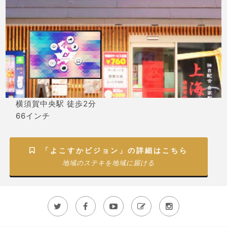
横須賀中央駅 徒歩2分
66インチ
「よこすかビジョン」の詳細はこちら

地域のステキを地域に届ける




