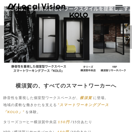
横須賀の、すべてのスマートワーカーへ
静音性を重視した個室型ワークスペースが、
横須賀
に登場。
地域の柔軟な働きかたを支える
”スマートワーキングブース
「KOLO」”
を体験。
タリーズコーヒー横須賀中央店
150円
/15分あたり
YRP（横須賀リサーチパーク）
150円
/15分あたり