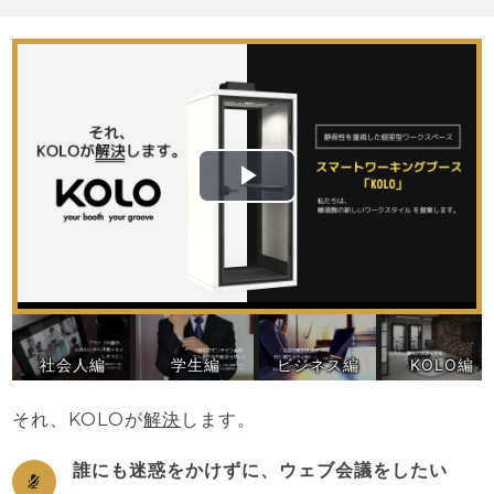
Play
Video
社会人編
学生編
ビジネス編
KOLO編
それ、KOLOが
解決
します。
誰にも迷惑をかけずに、ウェブ会議をしたい
