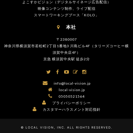
よこすかビジョン（デジタルサイネージ広告配信）
映像コンテンツ制作、ライブ配信
スマートワーキングブース「KOLO」
本社

〒2380007
神奈川県横須賀市若松町2丁目1番地3 川島ビル4F（タリーズコーヒー横
須賀中央店4F）
京急 横須賀中央駅 徒歩2分






info@local-vision.jp

local-vision.jp

05050521564

プライバシーポリシー

カスタマーハラスメント対応指針
© LOCAL VISION, INC. ALL RIGHTS RESERVED.