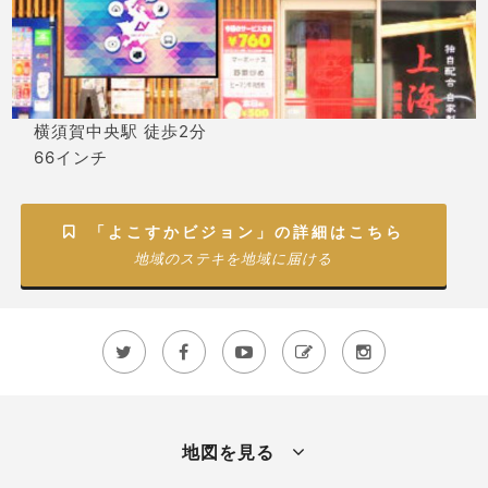
横須賀中央駅 徒歩2分
66インチ
「よこすかビジョン」の詳細はこちら

地域のステキを地域に届ける





地図を見る