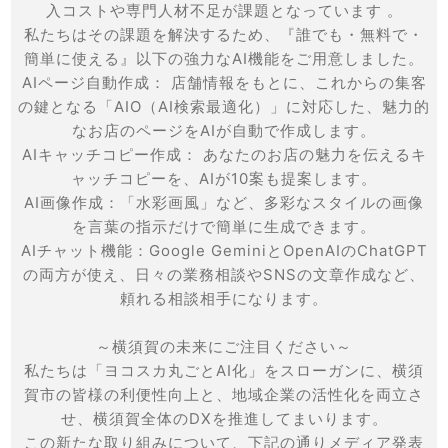
入コストや専門人材不足が課題となっています 。
私たちはその課題を解決するため、『誰でも・無料で・
簡単に使える』以下の強力なAI機能をご用意しました。
AIページ自動作成： 店舗情報をもとに、これからの集客
の鍵となる「AIO（AI検索最適化）」に対応した、魅力的
なお店のページをAIが自動で作成します。
AIキャッチコピー作成： あなたのお店の魅力を伝えるキ
ャッチコピーを、AIが10案も提案します。
AI画像作成：「水彩画風」など、多彩なスタイルの画像
を言葉の指示だけで簡単に生成できます。
AIチャット機能：Google GeminiとOpenAIのChatGPT
の両方が使え、日々の業務相談やSNSの文章作成など、
頼れる相談相手になります。
～横須賀の未来にご注目ください～
私たちは「ヨコスカ丸ごとAI化」をスローガンに、横須
賀市の皆様の利便性向上と、地域企業の活性化を両立さ
せ、横須賀全体のDXを推進してまいります。
この新たな取り組みについて、下記の通りメディア発表