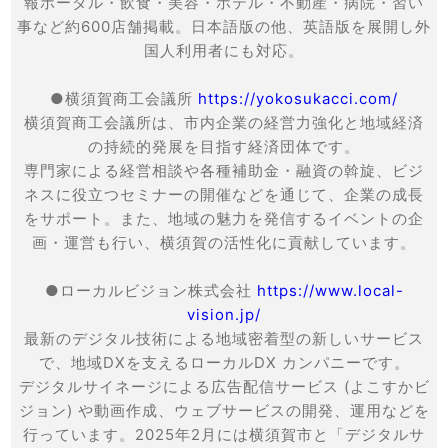
報ポータル・飲食・美容・ホテル・不動産・病院・習い
事など約600店舗掲載。日本語版の他、英語版を展開し外
国人利用者にも対応。
●横須賀商工会議所
https://yokosukacci.com/
横須賀商工会議所は、市内企業の経営力強化と地域経済
の持続的発展を目指す経済団体です。
専門家による経営相談や各種補助金・融資の斡旋、ビジ
ネスに役立つセミナーの開催などを通じて、企業の成長
をサポート。また、地域の魅力を発信するイベントの企
画・運営も行い、横須賀の活性化に貢献しています。
●ローカルビジョン株式会社
https://www.local-
vision.jp/
最新のデジタル技術による地域密着型の新しいサービス
で、地域DXを支えるローカルDX カンパニーです。
デジタルサイネージによる広告配信サービス (よこすかビ
ジョン) や動画作成、ウェブサービスの開発、運用などを
行っています。2025年2月には横須賀市と「デジタルサ