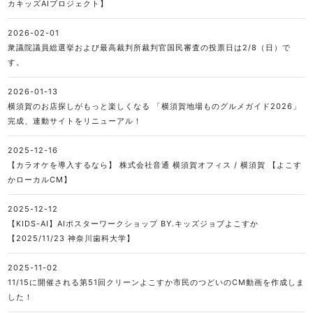
カキッズAIプロジェクト】
2026-02-01
衆議院議員総選挙および最高裁判所裁判官国民審査の投票日は2/8（日）で
す。
2026-01-13
横須賀のお店探しがもっと楽しくなる 「横須賀地場ものグルメガイド2026」
完成、連動サイトをリニューアル！
2025-12-16
【カラオケを導入するなら】 株式会社音通 横須賀オフィス / 横須賀 【よこす
かローカルCM】
2025-12-12
【KIDS-AI】AIポスターワークショップ BY.キッズジョブよこすか
【2025/11/23 神奈川歯科大学】
2025-11-02
11/15に開催される第51回クリーンよこすか市民のつどいのCM動画を作成しま
した！