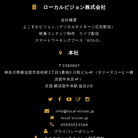
ローカルビジョン株式会社

会社概要
よこすかビジョン（デジタルサイネージ広告配信）
映像コンテンツ制作、ライブ配信
スマートワーキングブース「KOLO」
本社

〒2380007
神奈川県横須賀市若松町2丁目1番地3 川島ビル4F（タリーズコーヒー横
須賀中央店4F）
京急 横須賀中央駅 徒歩2分






info@local-vision.jp

local-vision.jp

05050521564

プライバシーポリシー
